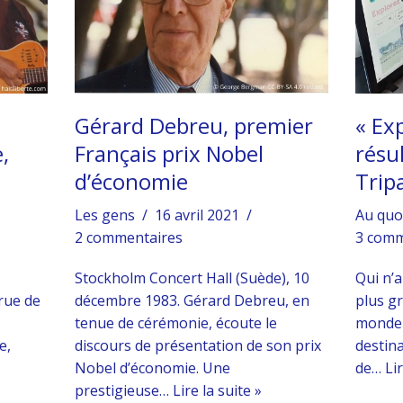
Gérard Debreu, premier
« Exp
,
Français prix Nobel
résu
d’économie
Trip
Les gens
16 avril 2021
Au quo
2 commentaires
3 comm
Stockholm Concert Hall (Suède), 10
Qui n’a
rue de
décembre 1983. Gérard Debreu, en
plus g
tenue de cérémonie, écoute le
monde 
e,
discours de présentation de son prix
destin
Nobel d’économie. Une
de…
Lir
prestigieuse…
Lire la suite »