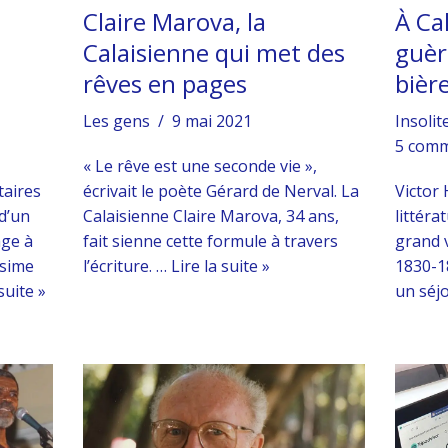
Claire Marova, la
À Ca
Calaisienne qui met des
guèr
s
rêves en pages
bière
Les gens
9 mai 2021
Insolit
5 comm
« Le rêve est une seconde vie »,
taires
écrivait le poète Gérard de Nerval. La
Victor
 d’un
Calaisienne Claire Marova, 34 ans,
littéra
age à
fait sienne cette formule à travers
grand 
ssime
l’écriture. …
Lire la suite »
1830-1
suite »
un séj