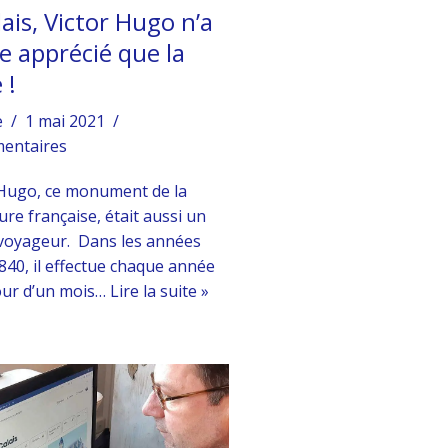
lais, Victor Hugo n’a
e apprécié que la
 !
e
1 mai 2021
entaires
 Hugo, ce monument de la
ture française, était aussi un
voyageur. Dans les années
840, il effectue chaque année
our d’un mois…
Lire la suite »