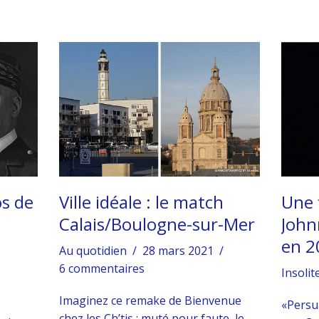
os de
Ville idéale : le match
Une 
Calais/Boulogne-sur-Mer
John
en 2
Au quotidien
28 mars 2021
6 commentaires
Insolit
Imaginez ce remake de Bienvenue
«Persua
chez les Ch’tis : muté pour faute, le