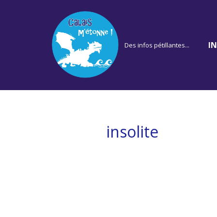
Aller
au
I
Des infos pétillantes...
contenu
insolite